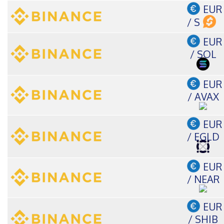
EUR
/ S
EUR
/ SOL
EUR
/ AVAX
EUR
/ EGLD
EUR
/ NEAR
EUR
/ SHIB