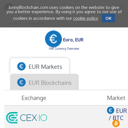
JonnyBlockchain.com uses cookies on the website to give
you a better experience. By using it you agree to our use of
cookies in accordance with our
cookie policy
OK
Coin Stats
Euro, EUR
Euro, EUR
FIAT Currency Overview
EUR Markets
EUR Blockchains
Exchange
Market
EUR
/ BTC