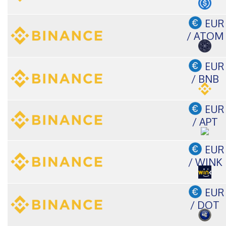
EUR
/ ATOM
EUR
/ BNB
EUR
/ APT
EUR
/ WINK
EUR
/ DOT