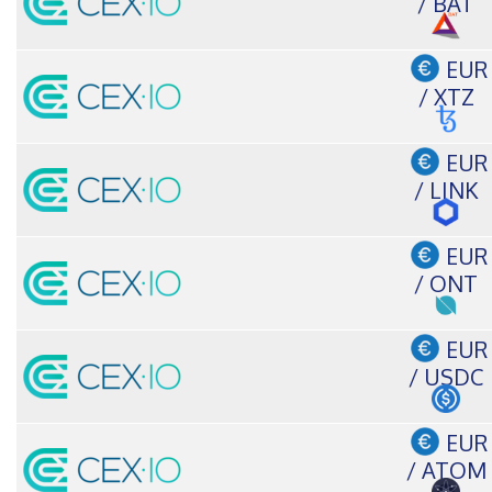
/ BAT
EUR
/ XTZ
EUR
/ LINK
EUR
/ ONT
EUR
/ USDC
EUR
/ ATOM