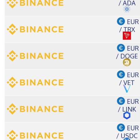
/ ADA
EUR
/ TRX
EUR
/ DOGE
EUR
/ VET
EUR
/ LINK
EUR
/ USDC